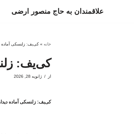
علاقمندان به حاج منصور ارضی
پرش
به
محتوا
خانه
»
کی‌یف: زلنسکی آماده د
کی‌یف: زلن
از
ژانویه 28, 2026
کی‌یف: زلنسکی آماده دیدار