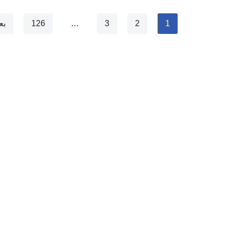
1
2
3
…
126
بع