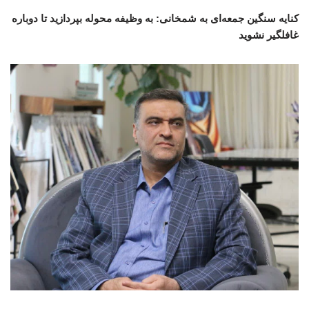
کنایه سنگین جمعه‌ای به شمخانی: به وظیفه محوله بپردازید تا دوباره
غافلگیر نشوید