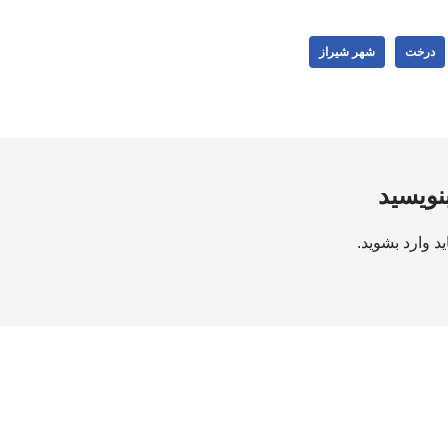
درخت
شهر شیراز
بنویسید
ید
وارد بشوید
.