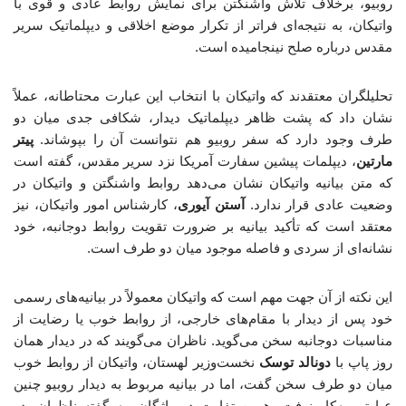
روبیو، برخلاف تلاش واشنگتن برای نمایش روابط عادی و قوی با
واتیکان، به نتیجه‌ای فراتر از تکرار موضع اخلاقی و دیپلماتیک سریر
مقدس درباره صلح نینجامیده است.
تحلیلگران معتقدند که واتیکان با انتخاب این عبارت محتاطانه، عملاً
نشان داد که پشت ظاهر دیپلماتیک دیدار، شکافی جدی میان دو
طرف وجود دارد که سفر روبیو هم نتوانست آن را بپوشاند.
پیتر
مارتین
، دیپلمات پیشین سفارت آمریکا نزد سریر مقدس، گفته است
که متن بیانیه واتیکان نشان می‌دهد روابط واشنگتن و واتیکان در
وضعیت عادی قرار ندارد.
آستن آیوری
، کارشناس امور واتیکان، نیز
معتقد است که تأکید بیانیه بر ضرورت تقویت روابط دوجانبه، خود
نشانه‌ای از سردی و فاصله موجود میان دو طرف است.
این نکته از آن جهت مهم است که واتیکان معمولاً در بیانیه‌های رسمی
خود پس از دیدار با مقام‌های خارجی، از روابط خوب یا رضایت از
مناسبات دوجانبه سخن می‌گوید. ناظران می‌گویند که در دیدار همان
روز پاپ با
دونالد توسک
نخست‌وزیر لهستان، واتیکان از روابط خوب
میان دو طرف سخن گفت، اما در بیانیه مربوط به دیدار روبیو چنین
عبارتی به‌کار نرفت. همین تفاوت در واژگان، به گفته ناظران، در