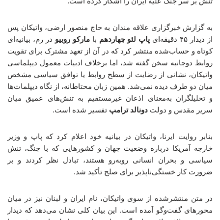
تنش بر سر جنگ علیه ایران را آشکار کرده است.
به گزارش خبرگزاری علاقه مندان به حاج منصور ارضی، واتیکان پس
از دیدار ۴۵ دقیقه‌ای
پاپ لئو چهاردهم
با
مارکو روبیو
در رم، بیانیه‌ای
کوتاه و حساب‌شده منتشر کرد که در آن از تعهد مشترک برای تقویت
روابط دوجانبه سخن گفته شد، اما برخلاف ادبیات معمول دیپلماسی
واتیکان، نشانی از رضایت از سطح روابط یا توافق سیاسی مشخص
میان دو طرف دیده نمی‌شد. همین زبان محتاطانه، از نگاه دیپلمات‌ها
و تحلیلگران به‌معنای اذعان غیرمستقیم به تنش‌های عمیق میان
سریر مقدس و دولت
دونالد ترامپ
تفسیر شده است.
بنابر روایت ایرنا، واتیکان در بیانیه خود اعلام کرد که پاپ و وزیر
خارجه آمریکا درباره وضعیت جهان و کشورهایی که با جنگ، تنش
سیاسی و بحران انسانی روبه‌رو هستند، تبادل نظر کردند و بر
ضرورت کار خستگی‌ناپذیر برای صلح تأکید شد.
در متن منتشرشده از سوی واتیکان، نام ایران و لبنان نیز در میان
محورهای گفت‌وگو آمده است. این بیان کلی نشان می‌دهد که دیدار