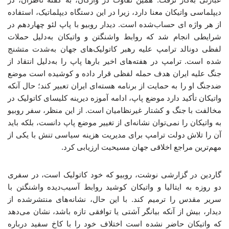
دیپلماسی واتیکان معنا دارد، زیرا در این دستگاه دیپلماتیک، استفاده
از هر واژه ای حساب‌شده است. دیدار روبیو با پاپ لئو چهاردهم در
شرایطی انجام شد که روابط واشنگتن و واتیکان به‌دلیل حملات
لفظی
دونالد ترامپ علیه رهبر کاتولیک‌های جهان به‌شدت متشنج
شده است. ترامپ در هفته‌های اخیر بارها پاپ را به‌دلیل انتقاد از
جنگ علیه ایران هدف حمله لفظی قرار داده و کوشیده است موضع
ضدجنگ او را به حمایت از برنامه هسته‌ای ایران تعبیر کند؛ حال آنکه
واتیکان تأکید دارد موضع پاپ، ادامه آموزه دیرینه کلیسای کاتولیک در
مخالفت با جنگ و کشتار غیرنظامیان است. از این منظر، سفر روبیو
به واتیکان را نمی‌توان نشانه‌ای از تغییر موضع پاپ دانست، بلکه باید
آن را تلاش دولت ترامپ برای مدیریت هزینه سیاسی تنش با یکی از
مهم‌ترین مراجع اخلاقی جهان مسیحیت ارزیابی کرد.
گاردین در گزارشی نوشت، روبیو که خود کاتولیک است، در سفری
دو روزه به ایتالیا و واتیکان کوشید روابط آسیب‌دیده واشنگتن با
سریر مقدس را ترمیم کند. با این حال، نشانه‌های منتشرشده از
دیدار، بیش از آنکه بیانگر آشتی یا توافقی تازه باشد، نشان می‌دهد
که واتیکان حاضر نشده است اختلاف خود را با کاخ سفید درباره