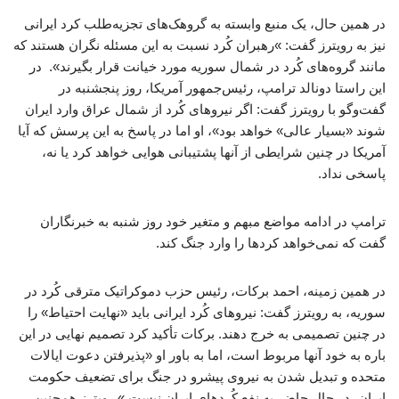
در همین حال، یک منبع وابسته به گروهک‌های تجزیه‌طلب کرد ایرانی
نیز به رویترز گفت: »رهبران کُرد نسبت به این مسئله نگران هستند که
مانند گروه‌های کُرد در شمال سوریه مورد خیانت قرار بگیرند». در
این راستا دونالد ترامپ، رئیس‌جمهور آمریکا، روز پنجشنبه در
گفت‌وگو با رویترز گفت: اگر نیروهای کُرد از شمال عراق وارد ایران
شوند «بسیار عالی» خواهد بود»، او اما در پاسخ به این پرسش که آیا
آمریکا در چنین شرایطی از آنها پشتیبانی هوایی خواهد کرد یا نه،
پاسخی نداد.
ترامپ در ادامه مواضع مبهم و متغیر خود روز شنبه به خبرنگاران
گفت که نمی‌خواهد کردها را وارد جنگ کند.
در همین زمینه، احمد برکات، رئیس حزب دموکراتیک مترقی کُرد در
سوریه، به رویترز گفت: نیروهای کُرد ایرانی باید «نهایت احتیاط» را
در چنین تصمیمی به خرج دهند. برکات تأکید کرد تصمیم نهایی در این
باره به خود آنها مربوط است، اما به باور او «پذیرفتن دعوت ایالات
متحده و تبدیل شدن به نیروی پیشرو در جنگ برای تضعیف حکومت
ایران، در حال حاضر به نفع کُردهای ایران نیست.» رویترز همچنین