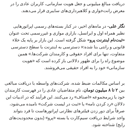
دریافت مبالغ میلیونی و جعل هویت سازمانی، کاربران عادی را در
معرض رانت‌خواری و کلاهبرداری‌های سایبری قرار می‌دهند.
نگار علی-
در ماه‌های اخیر، در کنار بسته‌های رسمی اپراتورهایی
نظیر همراه اول و ایرانسل، بازاری موازی و غیررسمی تحت عنوان
«ثبت‌نام اینترنت پرو»
شکل گرفته است. این بازار بر پایه یک خلاء
قانونی و رانتی بنا شده:« دسترسی به اینترنت با سطح دسترسی
متفاوت، تنها برای افراد حقوقی و کارمندان شرکت‌ها.» همین
موضوع راه را برای ظهور دلالانی باز کرده است که «هویت
سازمانی» خود را به افراد حقیقی می‌فروشند.
بر اساس مکالمات ضبط شده، شرکت‌های واسطه با دریافت مبالغی
بین
۲ تا ۸ میلیون تومان
، نام متقاضیان عادی را در فهرست کارمندان
خود یا زیرمجموعه «اصناف» رد می‌کنند. این فرآیند که در ادبیات این
دلالان «رد کردن نامه» یا «ثبت در لیست شرکت» نامیده می‌شود،
صرفاً برای دور زدن فیلترهای نظارتی اپراتورهاست تا فرد بتواند
واجد شرایط دریافت سیم‌کارت یا بسته «پرو» (بدون محدودیت‌های
رایج) شناخته شود.