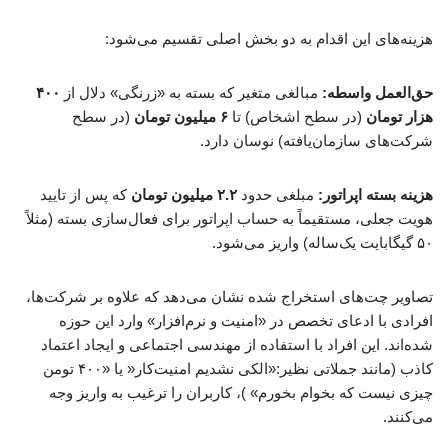
هزینه‌های این اقدام به دو بخش اصلی تقسیم می‌شود:
حق‌العمل واسطه:
مبالغی متغیر که بسته به «زرنگی» دلال از
۴۰۰
هزار تومان
(در سطح اشخاص) تا
۶ میلیون تومان
(در سطح
شرکت‌های سازمان‌یافته) نوسان دارد.
هزینه بسته اپراتور:
مبلغی حدود
۲.۲ میلیون تومان
که پس از تایید
هویت جعلی، مستقیماً به حساب اپراتور برای فعال‌سازی بسته (مثلاً
۵۰ گیگابایت یک‌ساله) واریز می‌شود.
تصاویر چت‌های استخراج شده نشان می‌دهد که علاوه بر شرکت‌ها،
افرادی با ادعای تخصص در «امنیت و نرم‌افزار» وارد این حوزه
شده‌اند. این افراد با استفاده از مهندسی اجتماعی و ایجاد اعتماد
کاذب (مانند جملاتی نظیر:«الکی نشدیم امنیت‌کار« یا «۴۰۰ تومن
چیزی نیست که بخوام بخورم» )، کاربران را ترغیب به واریز وجه
می‌کنند.