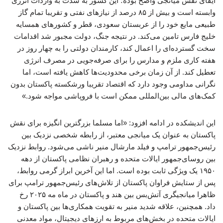
ایفای نقش میانجی واضح بوده؛ این کشور به شدت به واردات انرژی
وابسته است و بیش از ۸۵ درصد از نیازهای نفتی و تقریبا تمام گاز
طبیعی مایع خود را از عربستان سعودی، قطر و کشورهای همسایه
خلیج فارس تامین می‌کند. در نتیجه جنگ، دولت مجبور شد اقدامات
سخت گسترده‌ای را اعمال کند، کارمندان دولتی را به چهار روز در
هفته کاری ملزم و مدارس را برای صرفه‌جویی در مصرف انرژی
تعطیل کند. از آن زمان برخی محدودیت‌ها کاهش یافته است، اما
نگرانی مداومی وجود دارد که اقتصاد تقریبا ورشکسته پاکستان بدون
کمک‌های مالی بین‌المللی ممکن است با فروپاشی مواجه شود.»
این اندیشکده در ادامه افزود: «اما مسلما بزرگترین انگیزه برای نقش
پاکستان به عنوان یک میانجی معتبر، از رابطه شخصی نزدیک بین
رئیس‌جمهور ترامپ و فیلد مارشال منیر ناشی می‌شود. روابط نزدیک
بین روسای‌جمهور ایالات متحده و رهبران نظامی پاکستان از دهه
۱۹۵۰ یک ویژگی ثابت بوده است. اما این آخرین ابراز گرمی روابط،
پس از ستایش فراوان پاکستان از تلاش‌های رئیس‌جمهور ترامپ برای
ظاهرا میانجیگری آتش‌بس بین هند و پاکستان در ماه مه ۲۰۲۵ رخ
داد. همچنین، علاقه شدید منیر به تقویت همکاری‌ها بین پاکستان و
ایالات متحده در بخش‌های مربوط به ارزهای دیجیتال، مواد معدنی