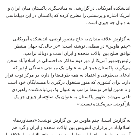
اندیشکده آمریکایی در گزارشی به میانجیگری پاکستان میان ایران و
آمریکا اشاره و پرسشی را مطرح کرده که پاکستان در این دیپلماسی
به دنبال چه چیزی است.
به گزارش علاقه مندان به حاج منصور ارضی، اندیشکده آمریکایی
«چتم هاوس» در مطلبی نوشته است: «در حالی‌که جهان منتظر
توافق صلح بین ایالات متحده و ایران است و دونالد ترامپ،
رئیس‌جمهور آمریکا از دور دوم مذاکرات احتمالی در اسلام‌آباد سخن
می‌گوید، پاکستان همچنان به عنوان یک میانجی خستگی‌ناپذیر که
ادعای بی‌طرفی و اعتماد به همه طرف‌ها را دارد، در مرکز توجه قرار
دارد. برای کشوری که هنوز مشغول درگیری با همسایگان خود است
و تا همین اواخر توسط ترامپ به عنوان یک بی‌ثبات‌کننده راهبردی
تلقی می‌شد، ظهور پاکستان به عنوان یک صلح‌ساز چیزی جز یک
بازآفرینی خیره‌کننده نیست.»
به گزارش ایسنا، چتم‌ هاوس در این گزارش نوشت: «دستاوردهای
اسلام‌آباد در برقراری آتش‌بس بین ایالات متحده و ایران و گرد هم
آوردن دو طرف برای اولین تعامل مستقیم سطح بالا از سال ۱۹۷۹ را