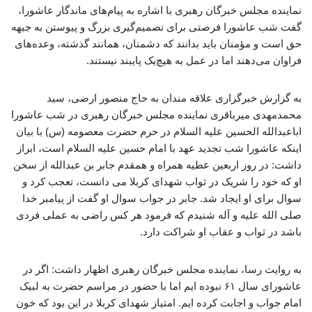
نماینده مجلس خبرگان رهبری با اشاره به پیام‌های ماندگار عاشورا،
گفت شب عاشورا فرصتی برای تصمیم‌گیری بزرگ و پیوستن به جبهه
حق است و مؤمنان باید بدانند که دشمنان، همانند گذشته، وعده‌های
فراوان می‌دهند اما در عمل به هیچ‌یک پایبند نیستند.
به گزارش خبرگزاری علاقه مندان به حاج منصور ارضی، سید
محمدمهدی میرباقری نماینده مجلس خبرگان رهبری در شب عاشورا
اباعبدالله الحسین علیه السلام در حرم حضرت معصومه (س) با بیان
اینکه عاشورا شب تجدید عهد با امام حسین علیه السلام است، ابراز
داشت: در روز اربعین عطیه همراه و همقدم جابر بن عبدالله از سخن
او که خود را شریک در ثواب شهدای کربلا می دانست، تعجب کرد و
سوال برای او ایجاد شد. جابر در جواب سوال او گفت از پیامبر خدا
صلی الله علیه و آله شنیدم که فرمود هر کس راضی به عملی فردی
باشد در ثواب و عقاب او شراکت دارد.
به روایت رسا، نماینده مجلس خبرگان رهبری اظهار داشت: اگر در
عاشورای سال ۶۱ نبوده ایم اما با حضور در مراسم حضرت به لبیک
امام جواب و اجابت کرده ایم. امتیاز شهدای کربلا در این بود که خون