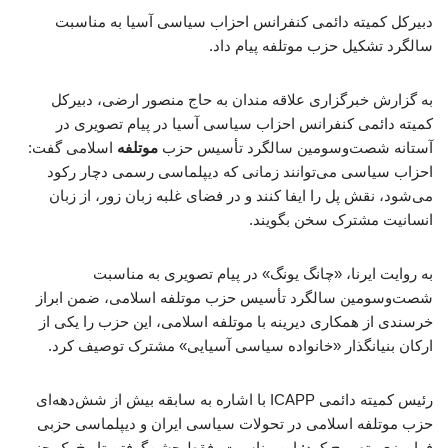
دبیرکل کمیته دائمی کنفرانس احزاب سیاسی آسیا به مناسبت
سالگرد تشکیل حزب موتلفه پیام داد.
به گزارش خبرگزاری علاقه مندان به حاج منصور ارضی، دبیرکل
کمیته دائمی کنفرانس احزاب سیاسی آسیا در پیام تصویری در
آستانه شصت‌وسومین سالگرد تأسیس حزب
موتلفه
اسلامی گفت:
احزاب سیاسی می‌توانند زمانی که دیپلماسی رسمی دچار رکود
می‌شود، نقش پل را ایفا کنند و در فضای غلبه زبان زور، از زبان
انسانیت مشترک سخن بگویند.
به روایت ایرنا، «چانگ یونگ» در پیام تصویری به مناسبت
شصت‌وسومین سالگرد تأسیس حزب موتلفه اسلامی، ضمن ابراز
خرسندی از همکاری دیرینه با موتلفه اسلامی، این حزب را یکی از
ارکان بنیانگذار «خانواده سیاسی آسیایی» مشترک توصیف کرد.
رئیس کمیته دائمی ICAPP با اشاره به سابقه بیش از شش‌دهه‌ای
حزب موتلفه اسلامی در تحولات سیاسی ایران و دیپلماسی حزبی
فرامرزی، تصریح کرد: این مناسبت، فقط جشن‌گرفتن تاریخ یک حزب