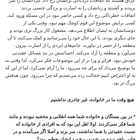
عراق هستند که اتفاقات دردناکی برایشان رخ داد. مردانشان را سر
بریدند و کشتند و زنانشان را به اسارت و بردگی جنسی بردند.
اتفاقات خطرناکی رخ داد و کسی حاضر نبود در این مسئله ورود کند.
کسی برایش موضوع این قوم کوچک مهم نبود. وقتی یکی از
دوستانشان به ایشان اطلاع می‌دهد، مشغول کار بزرگ تری بودند و
جای دیگری بودند. با این حال خود را می‌رسانند و کمک می‌کنند تا آن
منطقه را از حصر در بیاورند. خانم‌های ایزدی را از اسارت بیرون
می‌آورد و منطقه را آزاد می‌کند. احساسش در بند مسائل عقیدتی
خودش نبود. فراتر و ورا تر از این موضوعات فکر می‌کرد. لذا وقتی به
ما توضیح می‌داد که برای چه می‌رود، ما را آرام نمی‌کرد. اما از این که
به او اعتراض کنیم خجالت زده می‌شدیم که چرا می‌رود. چون هدفش
بزرگ تر بود.
هیچ وقت ما در خانواده، غیر چادری نداشتیم
* در بین بستگان و خانواده شما همه انقلابی و محجبه نبودند و مانند
شما فکر نمی‌کردند. اولا اهل این بود که به افرادی از خانواده که
نسبت عقیدتی با شما نداشتند، سر بزند و اصلا اگر می‌آمدند و در
جایی باهم دیده می‌شدید، برخورد ایشان چطور بود؟