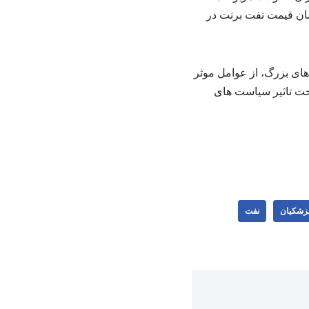
سان قیمت نفت برنت در
های بزرگ، از عوامل موثر
حت تاثیر سیاست های
زشکیان
نفت