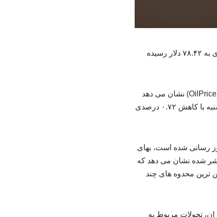
تازه‌ترین معاملات بازار جهانی نفت نشان می‌دهد قیمت هر بشکه نفت برنت با کاهش ۰.۷۲ درصدی به ۷۸.۴۲ دلار رسیده
به گزارش خبرگزاری علاقه مندان به حاج منصور ارضی، داده های سامانه تحلیلی «اویل پرایس» (OilPrice) نشان می دهد
که قیمت هر بشکه نفت خام برنت در قراردادهای آتی ماه اوت (مرداد ماه) در معاملات روز سه شنبه با کاهش ۰.۷۲ درصدی
 گزارش که در ساعت ۰۲.۰۸ بامداد به وقت مرکزی آمریکا (CDT) به روز رسانی شده است، بهای
مودار منتشر شده نشان می دهد که
ته و اکنون در پایین ترین محدوه های چند
ان، تحولات مربوط به