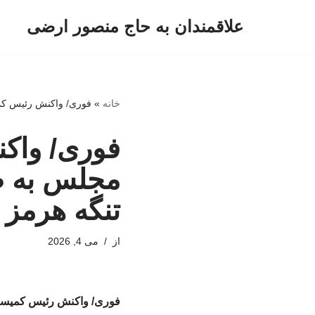
علاقمندان به حاج منصور ارضی
پرش
به
محتوا
خانه
»
فوری/ واکنش رئیس کمی
فوری/ واک
مجلس به طر
تنگه هرمز
از
می 4, 2026
فوری/ واکنش رئیس کمیسیو