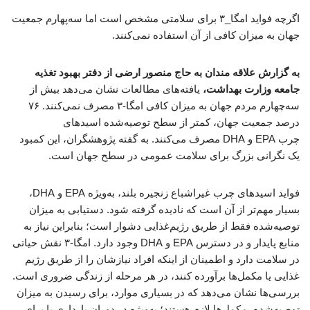
اگرچه فواید امگا_۳ برای سلامتی مشخص است اما سه‌پهارم جمعیت
جهان به میزان کافی از آن استفاده نمی‌کنند.
به گزارش علاقه مندان به حاج منصور ارضی از دفتر بهبود تغذیه
جامعه وزارت بهداشت،
یافته‌های مطالعات نشان می‌دهد بیش از
سه‌چهارم مردم جهان به میزان کافی امگا-۳ مصرف نمی‌کنند. ۷۶
درصد جمعیت جهان، کمتر از سطح توصیه‌شده اسیدهای
چرب EPA و DHA مصرف می‌کنند. به گفته پژوهشگران، این کمبود
یک نگرانی بزرگ برای سلامت عمومی در سطح جهان است.
فواید اسیدهای چرب غیراشباع زنجیره بلند، به‌ویژه EPA و DHA،
بسیار مهم‌تر از آن است که نادیده گرفته شود. دستیابی به میزان
توصیه‌شده فقط از طریق رژیم‌غذایی دشوار است؛ بنابراین نیاز به
منابع پایدار و در دسترس EPA و DHA وجود دارد. امگا-۳ نقش حیاتی
در سلامت دارد و اطمینان از اینکه افراد نیازشان را از طریق رژیم
غذایی یا مکمل‌ها برآورده کنند، در هر مرحله از زندگی ضروری است.
بررسی‌ها نشان می‌دهد که در بسیاری موارد، برای رسیدن به میزان
توصیه‌شده، مکمل‌ها لازم هستند؛ به‌ویژه در دوران بارداری یا برای