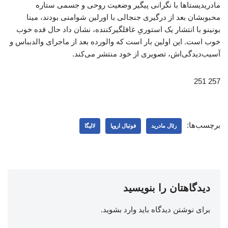
مادریدیستاها با نگرانی پیگیر وضعیت روحی و جسمی ستاره
محبوبشان بعد از درگیری جنجالی با اورلین شوامنی بودند، مینا
بونینو با انتشار یک استوریِ غافلگیرکننده، نشان داد حال فده خوب
خوب است. این اولین بار است که والورده بعد از ماجرای والدبباس و
آسیب‌دیدگی‌اش، تصویری از خود منتشر می‌کند.
257 251
برچسب‌ها:
رئال مادرید
فوتبال اروپا
لالیگا
دیدگاهتان را بنویسید
برای نوشتن دیدگاه باید
وارد بشوید
.