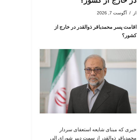
در خارج از کشور؟
از
آگوست 7, 2026
اقامت پسر محمدباقر ذوالقدر در خارج از
کشور؟
خبری که مبنای شایعه استعفای سردار
محمدباقر ذوالقدر از سمت دبیر شورای الی