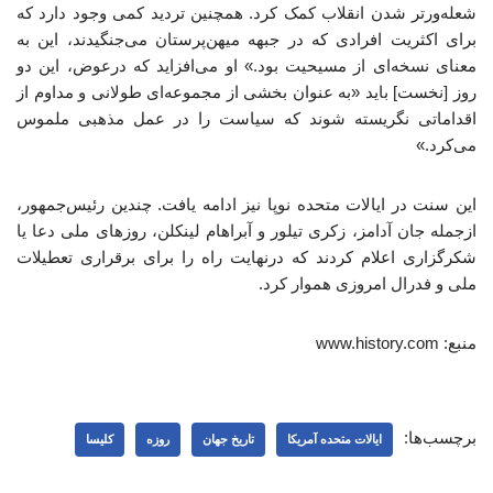
شعله‌ورتر شدن انقلاب کمک کرد. همچنین تردید کمی وجود دارد که
برای اکثریت افرادی که در جبهه میهن‌پرستان می‌جنگیدند، این به
معنای نسخه‌ای از مسیحیت بود.» او می‌افزاید که درعوض، این دو
روز [نخست] باید «به عنوان بخشی از مجموعه‌ای طولانی و مداوم از
اقداماتی نگریسته شوند که سیاست را در عمل مذهبی ملموس
می‌کرد.»
این سنت در ایالات متحده نوپا نیز ادامه یافت. چندین رئیس‌جمهور،
ازجمله جان آدامز، زکری تیلور و آبراهام لینکلن، روزهای ملی دعا یا
شکرگزاری اعلام کردند که درنهایت راه را برای برقراری تعطیلات
ملی و فدرال امروزی هموار کرد.
منبع: www.history.com
برچسب‌ها:
ایالات متحده آمریکا
تاریخ جهان
روزه
کلیسا