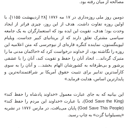
مصالحه از میان رفته بود.
دومین روز ملی روزه‌داری در ۱۷ مه ۱۷۷۶ [۲۸ اردیبهشت ۱۱۵۵]، با
اولین روزه تفاوت داشت. هدف از این روز، چیزی فراتر از ایجاد
وحدت بود؛ هدف، تقویت این ایده بود که استعمارگران به یک جامعه
سیاسی مشترک تعلق دارند که از بریتانیای کبیر جداست. ویلیام
لیوینگستون، نماینده کنگره قاره‌ای از نیوجرسی که متن اعلامیه این
روزه را نگاشته بود، از خداوند درخواست کرد که «حاکمان مدنی ما را
متبرک گرداند… اتحاد آنان را حفظ و تقویت کند، آنان را با عشقی
پرشور و بی‌طرفانه به کشورشان الهام بخشد… و آنان را به سوی
کارآمدترین تدابیر برای تثبیت حقوق آمریکا بر شرافتمندانه‌ترین و
پایدارترین اساس، هدایت فرماید.»
این بیانیه که به‌ جای عبارت معمول «خداوند پادشاه را حفظ کند»
(God Save the King)، با عبارت «خداوند این مردم را حفظ کند»
(God Save This People) پایان می‌یافت، در مارس ۱۷۷۶ در نشریه
«پنسیلوانیا گزت» به چاپ رسید.