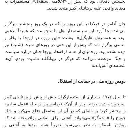
نخستین دفعاتی بود که پیش از «اعلامیه استقلال»، مستعمرات به
معنای واقعی علیه بریتانیای کبیر متحد شدند.
جان آدامز در فیلادلفیا این روزه را که در یک روز پنجشنبه برگزار
می‌شد، بجا آورد. این سیاستمدار اهل ماساچوست که عمیقاً مذهبی
بود، به همسرش «ابیگیل» نوشت: «این روزه در این‌جا با وقار و
متانتی برگزار شد که پیش از این حتی در روزهای سبت (شنبه) نیز
دیده نشده بود. روحانیان از همه فرقه‌ها، این‌جا چنان درباره سیاست
و جنگ موعظه می‌کنند که هرگز در نیوانگلند نشنیده بودم. آن‌ها
شعله‌های آتش‌اند.»
دومین روزه ملی در حمایت از استقلال
تا سال ۱۷۷۶، بسیاری از استعمارگران بیش از پیش از بریتانیای کبیر
سرخورده شده بودند. پس از آن‌که توماس پین رساله «عقل سلیم»
را منتشر کرد؛ رساله‌ای که در آن از استقلال دفاع می‌کرد و شاه
جورج را «ستمگر» می‌خواند، آتشی برای انقلابی برافروخته شد که
پیش‌تر ناممکن به نظر می‌رسید. تقریباً همه امیدها به آشتی و