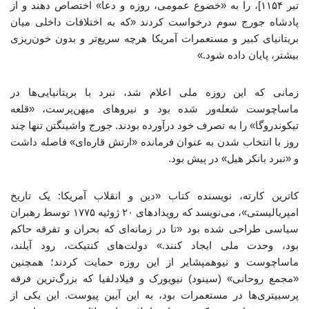
تیر ۱۱۵۴]، را به «خضوع عمومی، روزه و دعا» اختصاص دهند و از
پادشاه جورج سوم درخواست کردند «که به اختلافات داخلی میان
بریتانیای کبیر و مستعمرات آمریکا هرچه سریع‌تر و بدون خون‌ریزی
بیشتر، پایان داده شود.»
زمانی که این روزه ملی اعلام شد، نبرد با بریتانیایی‌ها در
ماساچوست شعله‌ور شده بود و نیروهای میهن‌پرست، «قلعه
تیکوندروگا» را به تصرف خود درآورده بودند. جورج واشینگتن تنها چند
روز با انتخاب شدن به عنوان فرمانده «ارتش قاره‌ای» فاصله داشت
و «نبرد بانکر هیل» در پیش بود.
کاترین کارته، نویسنده کتاب «دین و انقلاب آمریکا: یک تاریخ
امپریالیستی»، می‌نویسد که رویدادهای ۲۰ ژوئیه ۱۷۷۵ توسط رهبران
سیاسی طراحی شده بود «تا در زمانه‌ای که بحران و تفرقه حاکم
بود، وحدت ملی ایجاد کنند.» دولت‌های کنتیکت، رود آیلند،
ماساچوست و نیوهمپشایر از این روزه حمایت کردند؛ همچنین
«مجمع روحانی» (سینود) نیویورک و فیلادلفیا که بزرگ‌ترین فرقه
پرسبیتری‌ها در مستعمرات بود، به این آیین پیوست. این یکی از