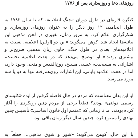
روزهای دعا و روزه‌داری پس از ۱۷۷۶
کنگره قاره‌ای در طول دوران «جنگ انقلاب»، که تا سال ۱۷۸۳ به
طول انجامید، ۱۲ روز دیگر را به عنوان روزهای روزه‌داری و
شکرگزاری اعلام کرد. به مرور زمان، تغییری در لحن مذهبی این
بیانیه‌ها ایجاد شد. کوهن می‌گوید: «این دو [اولین] اعلامیه، نسبت به
اعلامیه‌های بعدی در طول جنگ، حاوی زبان مذهبیِ صریح‌تر و
بیشتری بودند.» او توضیح می‌دهد که در هفت اعلامیه نخست،
اشاراتی به مسیحیت، عیسی مسیح، روح‌القدس و منجی وجود دارد،
اما در هفت اعلامیه پایانی، این اشارات روی‌هم‌رفته تنها به دو یا سه
مورد می‌رسد.
آیا این بدان معناست که مردم در حال فاصله گرفتن از ایده «کلیسای
رسمی دولتی» بودند؟ قطعاً برخی از مردم چنین رویکردی را آغاز
کرده بودند، اما تا زمانی که «متمم اول قانون اساسی» تأسیس چنین
نهادی را ممنوع کرد، چندین سال دیگر زمان باقی بود.
با این حال، کوهن می‌گوید: «شور و شوق مذهبی… قطعاً به