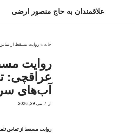
علاقمندان به حاج منصور ارضی
پرش
به
محتوا
خانه
»
روایت مسقط از تماس ت
روایت مسق
عراقچی: تا
آب‌های سر
از
می 29, 2026
روایت مسقط از تماس تلفن