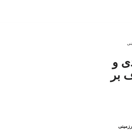
نی
ی و
 بر
رزمینی