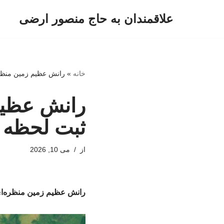
علاقمندان به حاج منصور ارضی
پرش
به
محتوا
خانه
»
رانش عظیم زمین منظره‌
رانش عظیم 
ثبت لحظه ف
از
می 10, 2026
رانش عظیم زمین منظره‌ای 