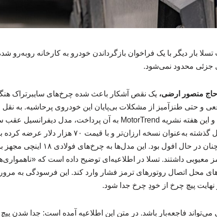
 بار دیگر با یک فراخوان بازگرداندن خودرو به کارخانه روبه‌رو شده، ا
ی جزئی محدود نمی‌شود.
 حاج منصور ارضی،
یک نقص آشکار باعث شده چرخ‌های سایبرتراک هنگام
قعی و حتی طنزآمیز از مشکلات بی‌پایان این خودروی پرحاشیه. به نقل از
اواخر ماه گذشته صادر شد و این هفته نشریه MotorTrend به آن پرداخت، مدل
می‌شود؛ مدلی که تسلا سال گذشته به‌عنوان نسخه ارزان‌تر 
بازار فروش این خودرو همچنان در حال افول ب
عیوبی داشتند. تسلا در اطلاعیه‌ای توضیح داده است که «ناهمواری‌ه
‌های محل اتصال روتورهای ترمز فشار وارد کند. این فرسودگی به مر
نهایت پیچ چرخ از خودِ چرخ جدا شود.
ی‌تواند فاجعه‌بار باشد. در متن این اطلاعیه آمده است: جدا شدن پیچ 