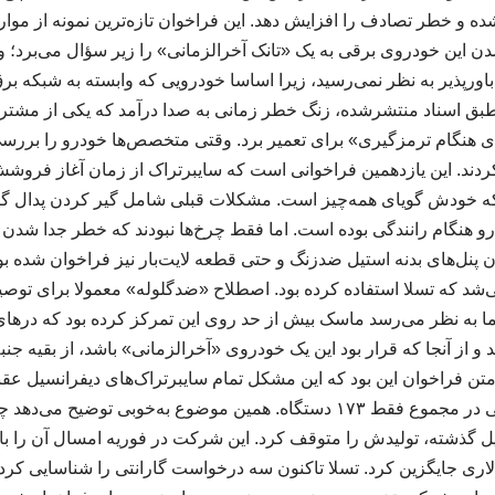
 و خطر تصادف را افزایش دهد. این فراخوان تازه‌ترین نمونه از موا
دن این خودروی برقی به یک «تانک آخرالزمانی» را زیر سؤال می‌برد؛ و
باورپذیر به نظر نمی‌رسید، زیرا اساسا خودرویی که وابسته به شبکه ب
 طبق اسناد منتشرشده، زنگ خطر زمانی به صدا درآمد که یکی از مشتری
ی هنگام ترمزگیری» برای تعمیر برد. وقتی متخصص‌ها خودرو را بررسی
که خودش گویای همه‌چیز است. مشکلات قبلی شامل گیر کردن پدال گا
نگام رانندگی بوده است. اما فقط چرخ‌ها نبودند که خطر جدا شدن د
دن پنل‌های بدنه استیل ضدزنگ و حتی قطعه لایت‌بار نیز فراخوان شده ب
شد که تسلا استفاده کرده بود. اصطلاح «ضدگلوله» معمولا برای توص
 اما به نظر می‌رسد ماسک بیش از حد روی این تمرکز کرده بود که درهای 
 و از آنجا که قرار بود این یک خودروی «آخرالزمانی» باشد، از بقیه جن
 متن فراخوان این بود که این مشکل تمام سایبرتراک‌های دیفرانسیل عقب
فروخته، دربر می‌گیرد؛ یعنی در مجموع فقط ۱۷۳ دستگاه. همین موضوع به‌خوبی ت
ل گذشته، تولیدش را متوقف کرد. این شرکت در فوریه امسال آن را با 
محرک ۶۰ هزار دلاری جایگزین کرد. تسلا تاکنون سه درخواست گارانتی را شناسایی