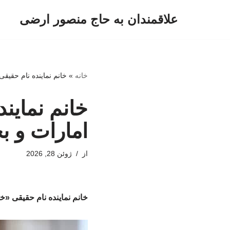
علاقمندان به حاج منصور ارضی
پرش
به
محتوا
خانه
»
خانم نماینده نام حقیق
خانم نماین
امارات و ب
از
ژوئن 28, 2026
خانم نماینده نام حقیقی «خ