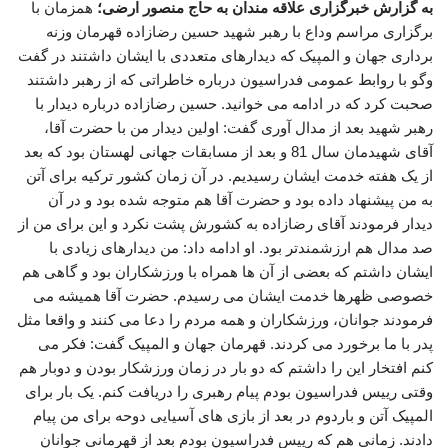
به گزارش خبرگزاری علاقه مندان به حاج منصور ارضی؛
همزمان با
برگزاری مراسم وداع با رهبر شهید حسین رضازاده قهرمان وزنه
برداری جهان و المپیک که دیدارهای متعددی با ایشان داشتند در گفت
وگو با روابط عمومی فدراسیون درباره خاطراتی که از رهبر داشتند
صحبت کرد که در ادامه می خوانید. حسین رضازاده درباره دیدار با
رهبر شهید بعد از مدال آوری گفت: اولین دیدار من با حضرت آقا،
آقای شهیدمان سال 81 و بعد از مسابقات جهانی لهستان بود که بعد
از یک هفته خدمت ایشان رسیدیم. در آن زمان کشور ترکیه برای آتن
به من پیشنهاد داده بود و حضرت آقا هم متوجه شده بود و در آن
دیدار فرمودند آقای رضازاده به کشورش پشت نکرد و این برای من از
صد مدال هم ارزشمندتر بود. او ادامه داد: من دیدارهای زیادی با
ایشان داشتم که بعضی از آن ها همراه با ورزشکاران بود و گاهی هم
خصوصی ظهرها خدمت ایشان می رسیدم. حضرت آقا همیشه می
فرمودند جوانان، ورزشکاران و همه مردم را دعا می کنند و واقعا مثل
پدر با ما برخورد می کردند. قهرمان جهان و المپیک گفت: فکر می
کنم افتخار این را داشتم که دو بار در زمان ورزشکار بودن و دوبار هم
وقتی رییس فدراسیون بودم پیام رهبری را دریافت کنم. یک بار برای
المپیک آتن و باردوم در بعد از بازی های آسیایی دوحه برای من پیام
دادند. زمانی هم که رییس فدراسیون بودم بعد از قهرمانی جوانان