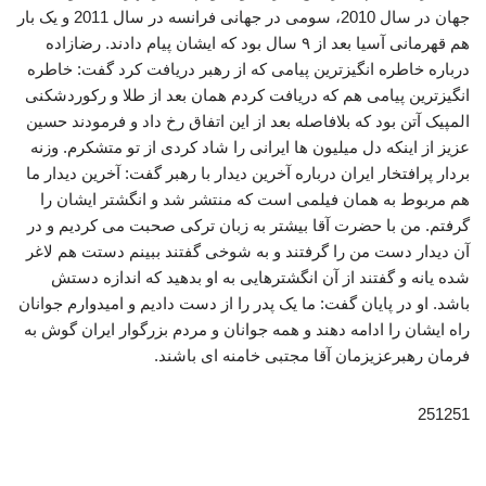
جهان در سال 2010، سومی در جهانی فرانسه در سال 2011 و یک بار
هم قهرمانی آسیا بعد از ۹ سال بود که ایشان پیام دادند. رضازاده
درباره خاطره انگیزترین پیامی که از رهبر دریافت کرد گفت: خاطره
انگیزترین پیامی هم که دریافت کردم همان بعد از طلا و رکوردشکنی
المپیک آتن بود که بلافاصله بعد از این اتفاق رخ داد و فرمودند حسین
عزیز از اینکه دل میلیون ها ایرانی را شاد کردی از تو متشکرم. وزنه
بردار پرافتخار ایران درباره آخرین دیدار با رهبر گفت: آخرین دیدار ما
هم مربوط به همان فیلمی است که منتشر شد و انگشتر ایشان را
گرفتم. من با حضرت آقا بیشتر به زبان ترکی صحبت می کردیم و در
آن دیدار دست من را گرفتند و به شوخی گفتند ببینم دستت هم لاغر
شده یانه و گفتند از آن انگشترهایی به او بدهید که اندازه دستش
باشد. او در پایان گفت: ما یک پدر را از دست دادیم و امیدوارم جوانان
راه ایشان را ادامه دهند و همه جوانان و مردم بزرگوار ایران گوش به
فرمان رهبرعزیزمان آقا مجتبی خامنه ای باشند.
251251