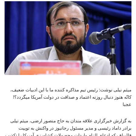
میثم نیلی نوشت: رئیس تیم مذاکره کننده ما با این ادبیات ضعیف،
کانّه هنوز دنبال روزنه اعتماد و صداقت در دولت آمریکا میگردد؟!
عجبا
به گزارش خبرگزاری علاقه مندان به حاج منصور ارضی، میثم نیلی
برادر داماد رئیسی و مدیر مسئول رجانیوز در واکنش به توییت
قالیباف که ادعای الزام واردات محصولات کشاورزی آمریکا را تکذیب