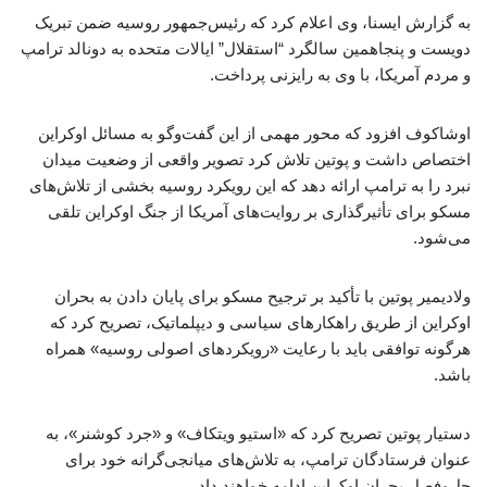
به گزارش ایسنا، وی اعلام کرد که رئیس‌جمهور روسیه ضمن تبریک
دویست و پنجاهمین سالگرد “استقلال” ایالات متحده به دونالد ترامپ
و مردم آمریکا، با وی به رایزنی پرداخت.
اوشاکوف افزود که محور مهمی از این گفت‌وگو به مسائل اوکراین
اختصاص داشت و پوتین تلاش کرد تصویر واقعی از وضعیت میدان
نبرد را به ترامپ ارائه دهد که این رویکرد روسیه بخشی از تلاش‌های
مسکو برای تأثیرگذاری بر روایت‌های آمریکا از جنگ اوکراین تلقی
می‌شود.
ولادیمیر پوتین با تأکید بر ترجیح مسکو برای پایان دادن به بحران
اوکراین از طریق راهکارهای سیاسی و دیپلماتیک، تصریح کرد که
هرگونه توافقی باید با رعایت «رویکردهای اصولی روسیه» همراه
باشد.
دستیار پوتین تصریح کرد که «استیو ویتکاف» و «جرد کوشنر»، به
عنوان فرستادگان ترامپ، به تلاش‌های میانجی‌گرانه خود برای
حل‌وفصل بحران اوکراین ادامه خواهند داد.