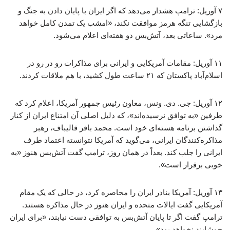
۷ آوریل: ترامپ هشدار می‌دهد که اگر ایران با پایان دادن به جنگ و
بازگشایی تنگه هرمز موافقت نکند، «امشب یک تمدن کامل خواهد
مرد». ساعاتی بعد، آتش‌بس دو هفته‌ای اعلام می‌شود.
۱۱ آوریل: مقامات آمریکایی و ایرانی برای مذاکرات رو در رو در
اسلام‌آباد پاکستان که ۲۱ ساعت طول ‌کشید، با هم ملاقات کردند.
۱۲ آوریل: جی. دی. ونس، معاون رئیس جمهور آمریکا، اعلام کرد که
طرفین «به توافق نرسیده‌اند»، که دلیل اصلی آن امتناع ایران از کنار
گذاشتن برنامه هسته‌ای خود است. محمد باقر قالیباف، رهبر
مذاکره‌کنندگان ایرانی، می‌گوید که آمریکا نتوانسته اعتماد طرف
ایرانی را جلب کند. بعداً در همان روز، ترامپ گفت آتش‌بس هنوز «به
خوبی برقرار است».
۱۳ آوریل: آمریکا بنادر ایران را محاصره کرد، در حالی که یک مقام
آمریکایی گفت ایالات متحده و ایران هنوز در حال مذاکره هستند.
ترامپ گفت اگر تا پایان آتش‌بس به توافقی دست نیابند، «برای ایران
خوشایند نخواهد بود».