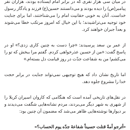
در میان سی هزار نفری که در برابر امام ایستاده بودند، هزاران نفر
پیامبر(ص) را دیده بودند و می‌دانستند حسین(ع) فرزند و یادگار رسول
خداست. آنان به خوبی حقانیت امام را می‌شناختند، اما برای جنایت
خود توجیه می‌تراشیدند؛ با این خیال که امروز مرتکب خطا می‌شوند
و بعداً جبران خواهند کرد.
از عمر بن سعد پرسیدند: «چرا دست به چنین کاری زدی؟» او در
پاسخ گفت: «من از حسین عذرخواهی کردم. گفتم مرا ببخش که تو را
می‌کشم! من به شفاعت جدّت در روز قیامت دل بسته‌ام.»
اما تاریخ نشان داد که هیچ توجیهی نمی‌تواند جنایت در برابر حجت
خدا را مشروع جلوه دهد.
در نقل‌های تاریخی آمده است که هنگامی که کاروان اسیران کربلا را
از شهری به شهر دیگر می‌بردند، مردم نشانه‌هایی شگفت می‌دیدند و
بر دیوارها نوشته‌هایی ظاهر می‌شد که مضمون آن چنین بود:
«أترجو أمةٌ قتلت حسیناً
شفاعةَ جدّه یوم الحساب؟»