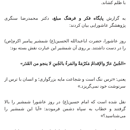
با ظلم کشاند.
به گزارش
پایگاه فکر و فرهنگ مبلغ،
دکتر محمدرضا سنگری
پژوهشگر عاشورایی بیان کردند:
روز عاشورا، حضرت اباعبدالله الحسین(ع) شمشیر پیامبر اکرم(ص)
را در دست داشتند. بر روی آن شمشیر این عبارت نقش بسته بود:
«الجُبنُ عارٌ والإقدامُ مَکرُمَةٌ
والمَرءُ بالجُبنِ لا ینجو من القَدَر»
یعنی: «ترس ننگ است و شجاعت مایه بزرگواری؛ و انسان با ترس از
سرنوشت خود نمی‌گریزد.»
نقل شده است که امام حسین(ع) در روز عاشورا شمشیر را بالا
گرفتند و خطاب به سپاه دشمن فرمودند: «آیا این شمشیر را
می‌شناسید؟»