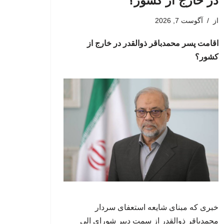
در خارج از کشور؟
از
آگوست 7, 2026
اقامت پسر محمدباقر ذوالقدر در خارج از
کشور؟
خبری که مبنای شایعه استعفای سردار
محمدباقر ذوالقدر از سمت دبیر شورای الی