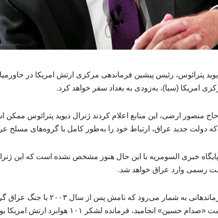
 «یوید پترائوس، رئیس پیشین فرماندهی مرکزی ارتش امریکا در خاورمیا
 امریکا (سیا)، به‌زودی به بغداد سفر خواهد کرد.
اج منصور ارضی، این منابع اعلام کردند ژنرال دیوید پترائوس ممکن ا
که دولت جدید عراق، ارتباط خود را به‌طور کامل با گروه‌های مسلح ع
 پایگاه خبری السومریه با این حال هنوز مشخص نشده است که این ژنرا
 سمت رسمی وارد عراق خواهد شد.
پترائوس از برجسته‌ترین فرماندهانی به شمار می‌ر
ین» انجامید، فرمانده لشکر ۱۰۱ هوابرد ارتش امریکا بود.