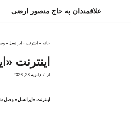
علاقمندان به حاج منصور ارضی
پرش
به
محتوا
خانه
»
اینترنت «ایرانسل» و
اینترنت «
از
ژانویه 23, 2026
اینترنت «ایرانسل» وصل ش