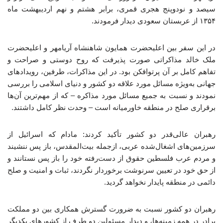
سیصد و نودوپنج هجری قمری، برابر هشتم و نهم اردیبهشت ماه
۱۳۵۴ از عربستان سعودی دیدار فرمودند.
در این سفر بین اعلیحضرت همایون شاهنشاه آریامهر و اعلیحضرت
ملک خالد مذاکراتی صورت پذیرفت که روح دوستی و صراحت و
تفاهم کامل بر آن پرتوافکن بود. در این مذاکرات، طرفین، رویدادهای
جهانی به‌ویژه مسائل مورد علاقه دو کشور و دنیای اسلامی را بررسی
نمودند و نسبت به جمیع مسائل مورد مذاکره – که از مهم‌ترین آن‌ها
برقراری صلح در منطقه خاورمیانه است – وحدت نظر کامل داشتند.
رهبران عالی‌قدر دو کشور تأکید کردند: مادام که اسرائیل از
سرزمین‌های اشغال‌شده عربی، ازجمله بیت‌المقدس، باز پس ننشیند
و مردم عرب فلسطین حقوق از دست‌رفته خود را باز پس نستانند و
از حق خود در تعیین سرنوشت برخوردار نگردند، ثبات و امنیت و صلح
دائمی در منطقه پایدار نخواهد گردید.
رهبران دو کشور نسبت به ضرورت گسترش همکاری بین دو مملکت
برادر در همه زمینه‌ها، و دیدار مسئولین دو طرف از کشورهای یکدیگر