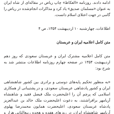
ادامه دادند. روزنامه «العکاظ» چاپ ریاض در مقاله‌ای از شاه ایران
به عنوان «مسلمان صدیق» یاد کرد و مذاکرات انجام‌شده در ریاض را
گامی در جهت اعتلای اسلام دانست.
اطلاعات، چهارشنبه ۱۰ اردیبهشت ۱۳۵۴، ص ۴
متن کامل اعلامیه ایران و عربستان
متن کامل اعلامیه مشترک ایران و عربستان سعودی که روز دهم
اردیبهشت ۱۳۵۴ در صفحه چهارم روزنامه اطلاعات منتشر شد به
شرح بود:
«به منظور تحکیم پایه‌های دوستی و برادری بین کشور شاهنشاهی
ایران و کشور پادشاهی عربستان سعودی، و در پشتیبانی از همکاری
اسلامی که پرچم آن را اعلیحضرت ملک فیصل فقید و شاهنشاه
آریامهر برافراشتند، به دعوت اعلیحضرت ملک خالد بن عبدالعزیز
پادشاه عربستان سعودی، اعلیحضرت همایون محمدرضا پهلوی
آریامهر شاهنشاه ایران، در روزهای هفده و هجده ربیع‌الثانی هزار و