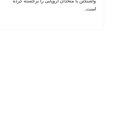
واشنگتن با متحدان اروپایی را برجسته کرده
است.