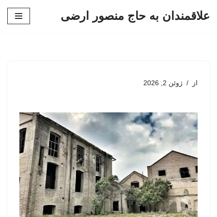
علاقمندان به حاج منصور ارضی
پرش
به
محتوا
از
ژوئن 2, 2026