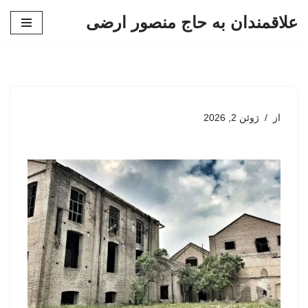
علاقمندان به حاج منصور ارضی
پرش
به
محتوا
از
ژوئن 2, 2026