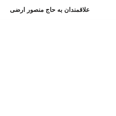
علاقمندان به حاج منصور ارضی
پرش
به
محتوا