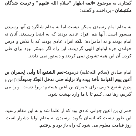
گفتاری به موضوع
«ائمه اطهار “سلام الله علیهم” و تربیت شدگان
مکتبشان»
پرداختند و گفتند:
به مقام امام رسیدن ممکن نیست،اما به مقام شاگردان آنها رسیدن
میسور است. آنها هم افراد عادی بودند که به اینجا رسیدند. آنان نه
امام بودند و نه امامزاده؛ بلکه افراد عادی بودند که با تلاش و درس
خواندن جزء اولیای الهی گردیدند. این راه اگر میسّر نبود برای طی
کردن آن این همه تشویق نمی کردند و دستور نمی دادند.
امام صادق (سلام الله‌علیه) فرمود:
«نعم الشفیع أنا وأبی لِحمران بن
أعین یوم القیامة نأخذ بیده ولا نزایله حتی ندخل الجنّة جمیعاً
»[۱]من و
پدرم شفیع خوبی برای حمران بن اعین هستیم؛ زیرا دست او را می
گیریم، رها نمی کنیم تا با ما وارد بهشت شود.
حمران بن اعین جوانی عادی بود که از علما شد و به این مقام رسید.
این طور نیست که انسان بگوید: رسیدن به مقام اولیا دشوار است.
روز قیامت معلوم می شود که راه باز بود و نرفتیم.