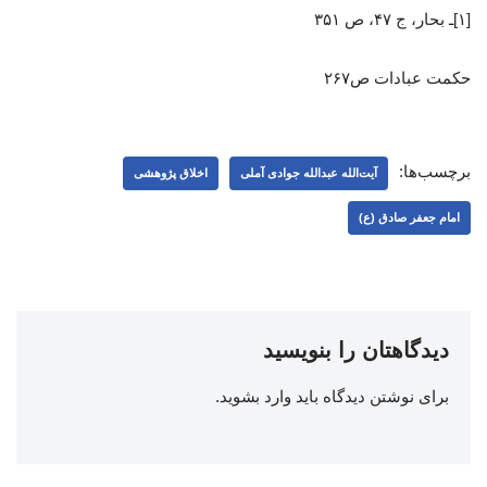
[۱]ـ بحار، ج ۴۷، ص ۳۵۱
حکمت عبادات ص۲۶۷
برچسب‌ها:
آیت‌الله عبدالله جوادی ‌آملی
اخلاق پژوهشی
امام جعفر صادق (ع)
دیدگاهتان را بنویسید
برای نوشتن دیدگاه باید
وارد بشوید
.