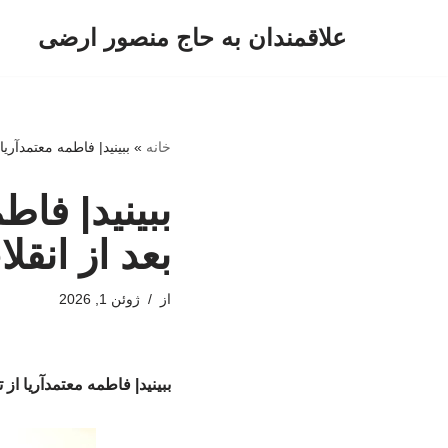
علاقمندان به حاج منصور ارضی
پرش
به
محتوا
خانه
»
ببینید| فاطمه معتمدآریا
ببینید| فاط
بعد از انقل
از
ژوئن 1, 2026
ببینید| فاطمه معتمدآریا از