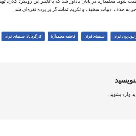
واظبت شود. معتمدآریا در پایان یادآور شد که با تغییر این رویکرد کلا
ر به حذف ادبیات سخیف و تکریم تماشاگر بر پرده نقره‌ای شد.
تلویزیون ایران
سینمای ایران
فاطمه معتمدآریا
کارگردانان سینمای ایران
بنویسید
ید
وارد بشوید
.