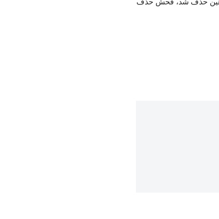
ن، توهین حذف شد، فحش حذف